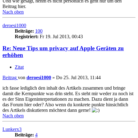
Und wie gesagt, nehm es nicht persönlich es geht nur um den
Beitrag hier.
Nach oben
deroesi1000
Beiträge:
100
Registriert:
Fr 19. Jul 2013, 00:43
Re: Neue Tips um privacy auf Apple Geräten zu
erhöhen
Zitat
Beitrag
von
deroesi1000
»
Do 25. Jul 2013, 11:44
ich fasse lediglich den inhalt des Artikels zusammen und bringe
damit die Kernpunkte was drin steht. Es steht mir weder zu noch ist
es der Sinn Eigeninterpretationen zu machen. Dazu dient ja dann
das Forum hier oder? Also wenn du konkrete punkte hinsichtlich
des Artikels diskutieren möchtest dann gerne!
Nach oben
Lunkerx3
Beiträge:
4